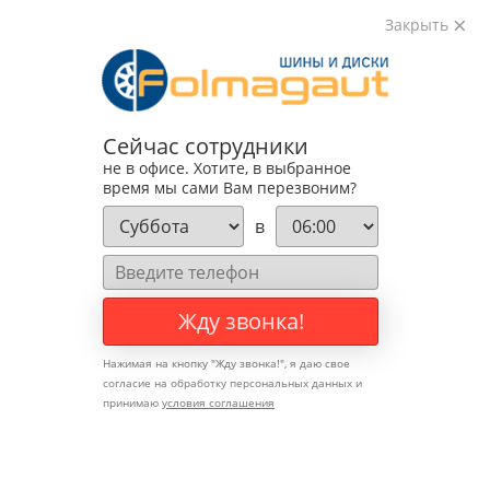
Закрыть
+8 (495) 783-89-82
Сейчас сотрудники
info@folmagaut.ru
не в офисе. Хотите, в выбранное
время мы сами Вам перезвоним?
в
Записаться на
Шиномонтаж
Жду звонка!
Нажимая на кнопку "
Жду звонка!
", я даю свое
согласие на обработку персональных данных и
принимаю
условия соглашения
Шиномонтаж
Диски
Шины