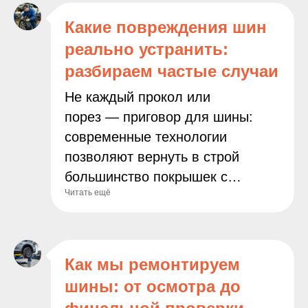
Какие повреждения шин
реально устранить:
разбираем частые случаи
Не каждый прокол или
порез — приговор для шины:
современные технологии
позволяют вернуть в строй
большинство покрышек с
Читать ещё
повреждениями. Чаще всего к
нам обращаются из‑за проколов
гвоздём, саморезом или острым
камнем — это типовая ситуация,
Как мы ремонтируем
которую мы устраняем быстро и
шины: от осмотра до
надёжно. Также успешно