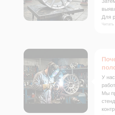
Затем
выяв
Для 
Читать
стенд
покр
Важны
не бу
На к
Поч
нару
пол
повр
У нас
Такой
работ
долг
Мы пр
стенд
конт