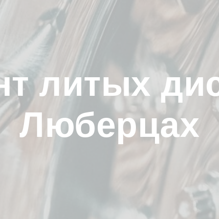
нт литых дис
Люберцах