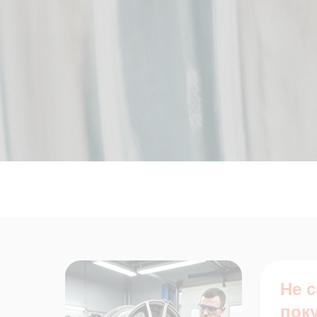
Не 
пок