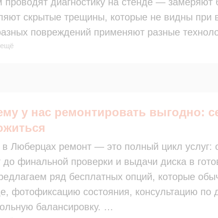
 проводят диагностику на стенде — замеряют 
ляют скрытые трещины, которые не видны при 
разных повреждений применяют разные техноло
 ещё
е, аргоновую сварку для трещин, шлифовку и 
ытия.
й этап — контрольная балансировка: она подт
дет вызывать вибрацию и ускоренный износ по
аждом шаге мы соблюдаем технологические нор
ему у нас ремонтировать выгодно: с
шаем структуру сплава и не работаем с завед
ожиться
еждениями.
 в Люберцах ремонт — это полный цикл услуг: 
 поэтапный подход гарантирует, что диск верн
 до финальной проверки и выдачи диска в гот
овечным.
едлагаем ряд бесплатных опций, которые обычн
е, фотофиксацию состояния, консультацию по 
рольную балансировку.