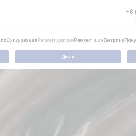
+8 
вис
Сход-развал
Ремонт дисков
Ремонт шин
Витрина
Пок
Диски