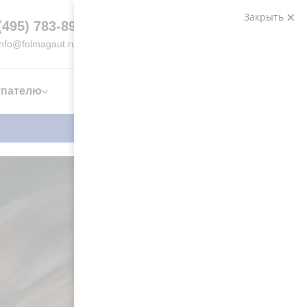
Закрыть
(495) 783-89-82
Записаться на
Шиномонтаж
info@folmagaut.ru
упателю
Шины