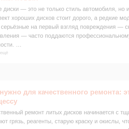
 диски — это не только стиль автомобиля, но 
ект хороших дисков стоит дорого, а редкие мо
 серьёзные на первый взгляд повреждения — с
ивления — часто поддаются профессиональному
ности.
 ещё
т позволяет сохранить оригинальный дизайн и
ые не всегда удаётся повторить при замене.
тно восстановленный диск по эксплуатационны
ает новому и служит ещё несколько сезонов.
 экономии денег, вы сокращаете лишние траты
 нужно для качественного ремонта: э
вки новых дисков.
цессу
ем сервисе в Люберцах мы сначала проводим д
твенный ремонт литых дисков начинается с тща
 ли и как лучше восстановить диск — и не пре
ют грязь, реагенты, старую краску и окислы, ч
опасен.