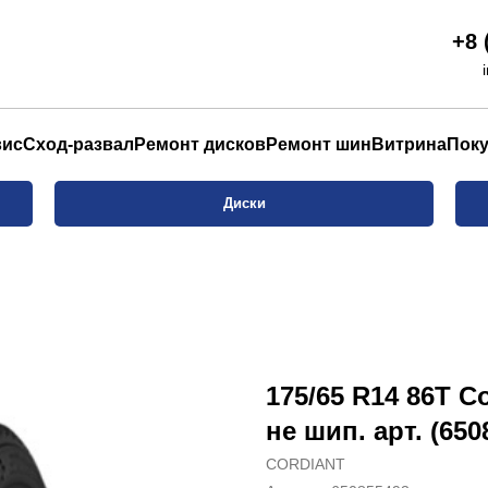
+8 
вис
Сход-развал
Ремонт дисков
Ремонт шин
Витрина
Пок
Диски
175/65 R14 86T C
не шип. арт. (650
CORDIANT