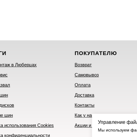
ГИ
ПОКУПАТЕЛЮ
нтаж в Люберцах
Возврат
рвис
Самовывоз
азвал
Оплата
 шин
Доставка
дисков
Контакты
ие шин
Как у нас купить
Управление фай
а использования Cookies
Акции и скидки
Мы используем фай
ка конфиденциальности