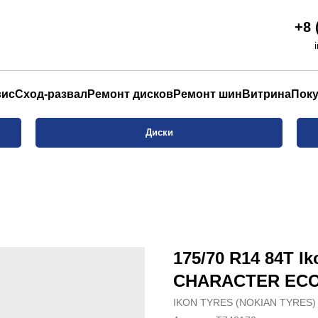
+8 
вис
Сход-развал
Ремонт дисков
Ремонт шин
Витрина
Пок
Диски
175/70 R14 84T Ik
CHARACTER ECO T
IKON TYRES (NOKIAN TYRES)