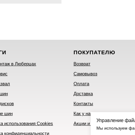
ГИ
ПОКУПАТЕЛЮ
нтаж в Люберцах
Возврат
рвис
Самовывоз
азвал
Оплата
 шин
Доставка
дисков
Контакты
ие шин
Как у нас купить
Управление фай
а использования Cookies
Акции и скидки
Мы используем фай
ка конфиденциальности