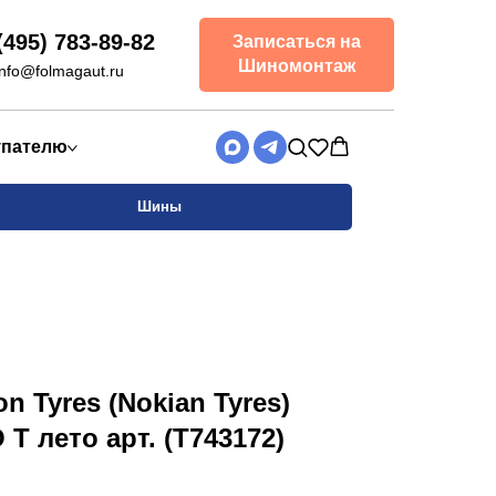
(495) 783-89-82
Записаться на
Шиномонтаж
info@folmagaut.ru
упателю
Шины
on Tyres (Nokian Tyres)
 лето арт. (T743172)