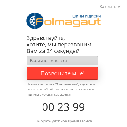
Закрыть
+8 (495) 783-89-82
Здравствуйте,
info@folmagaut.ru
хотите, мы перезвоним
Вам за 24 секунды?
Записаться на
Шиномонтаж
Позвоните мне!
Нажимая на кнопку "
Позвоните мне
", я даю свое
согласие на обработку персональных данных и
принимаю
условия соглашения
00
:
23
:
99
Шиномонтаж
Диски
Шины
Выбрать удобное время звонка