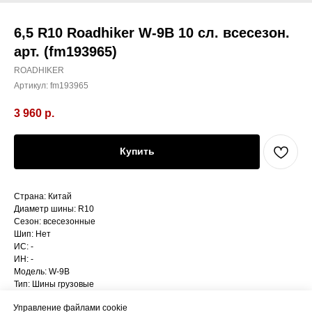
6,5 R10 Roadhiker W-9B 10 сл. всесезон.
арт. (fm193965)
ROADHIKER
Артикул:
fm193965
3 960
р.
Купить
Страна: Китай
Диаметр шины: R10
Сезон: всесезонные
Шип: Нет
ИС: -
ИН: -
Модель: W-9B
Тип: Шины грузовые
Ширина шины: 6,5
Управление файлами cookie
Типоразмер шин: 6,5 R10