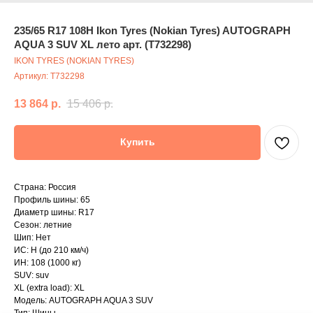
235/65 R17 108H Ikon Tyres (Nokian Tyres) AUTOGRAPH
AQUA 3 SUV XL лето арт. (T732298)
IKON TYRES (NOKIAN TYRES)
Артикул:
T732298
13 864
р.
15 406
р.
Купить
Страна: Россия
Профиль шины: 65
Диаметр шины: R17
Сезон: летние
Шип: Нет
ИС: H (до 210 км/ч)
ИН: 108 (1000 кг)
SUV: suv
XL (extra load): XL
Модель: AUTOGRAPH AQUA 3 SUV
Тип: Шины