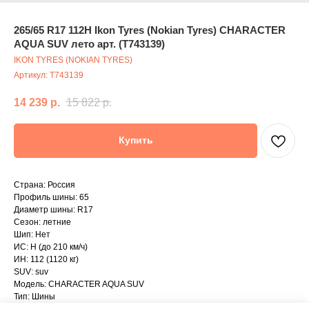
265/65 R17 112H Ikon Tyres (Nokian Tyres) CHARACTER
AQUA SUV лето арт. (T743139)
IKON TYRES (NOKIAN TYRES)
Артикул:
T743139
14 239
р.
15 822
р.
Купить
Страна: Россия
Профиль шины: 65
Диаметр шины: R17
Сезон: летние
Шип: Нет
ИС: H (до 210 км/ч)
ИН: 112 (1120 кг)
SUV: suv
Модель: CHARACTER AQUA SUV
Тип: Шины
Ширина шины: 265